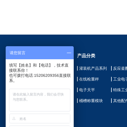
请您留言
网站导航
产品分类
填写【姓名】和【电话】，技术直
仲恒首页
灌装机产品系列
反应釜
接联系你！
也可拨打电话:15206209356直接联
关于我们
在线检重秤
工业电
系。
产品展示
电子天平
特殊工
客户见证
桶槽称重模块
其他配
新闻中心
联系我们