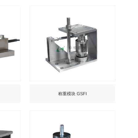
+
称重模块 GSFI
+