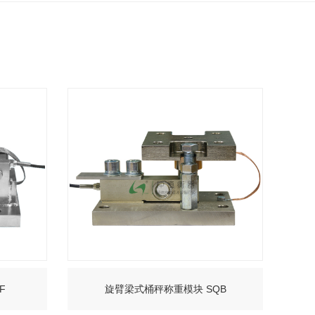
F
旋臂梁式桶秤称重模块 SQB