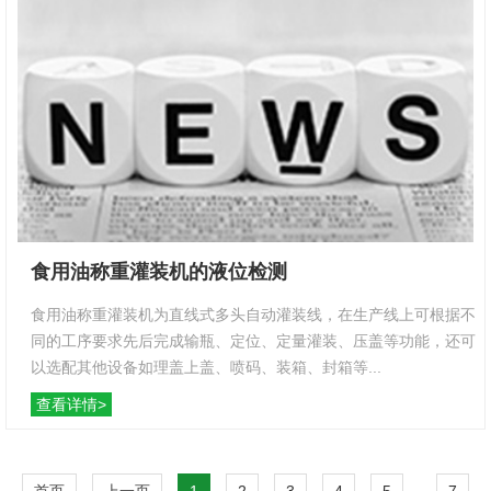
食用油称重灌装机的液位检测
食用油称重灌装机为直线式多头自动灌装线，在生产线上可根据不
同的工序要求先后完成输瓶、定位、定量灌装、压盖等功能，还可
以选配其他设备如理盖上盖、喷码、装箱、封箱等...
查看详情>
首页
上一页
1
2
3
4
5
...
7