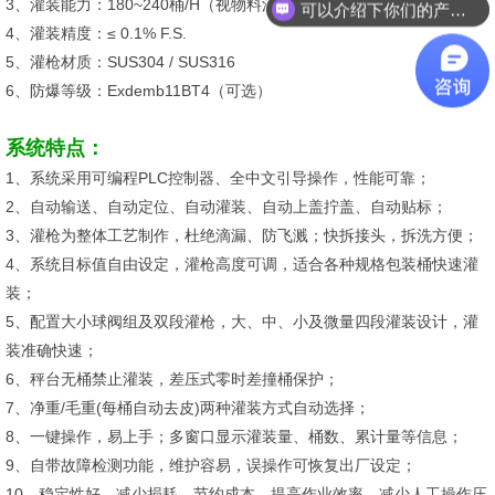
3、灌装能力：180~240桶/H（视物料流速）
可以介绍下你们的产品么？
4、灌装精度：≤ 0.1% F.S.
5、灌枪材质：SUS304 / SUS316
6、防爆等级：Exdemb11BT4（可选）
系统特点：
1、系统采用可编程PLC控制器、全中文引导操作，性能可靠；
2、自动输送、自动定位、自动灌装、自动上盖拧盖、自动贴标；
3、灌枪为整体工艺制作，杜绝滴漏、防飞溅；快拆接头，拆洗方便；
4、系统目标值自由设定，灌枪高度可调，适合各种规格包装桶快速灌
装；
5、配置大小球阀组及双段灌枪，大、中、小及微量四段灌装设计，灌
装准确快速；
6、秤台无桶禁止灌装，差压式零时差撞桶保护；
7、净重/毛重(每桶自动去皮)两种灌装方式自动选择；
8、一键操作，易上手；多窗口显示灌装量、桶数、累计量等信息；
9、自带故障检测功能，维护容易，误操作可恢复出厂设定；
10、稳定性好、减少损耗、节约成本，提高作业效率，减少人工操作压