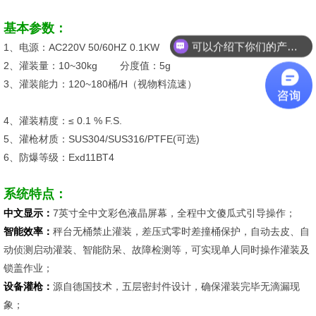
基本参数：
可以介绍下你们的产品么？
1、电源：AC220V 50/60HZ 0.1KW 气源：0.5~0.7 Mpa
2、灌装量：10~30kg 分度值：5g
3、灌装能力：120~180桶/H（视物料流速）
4、灌装精度：≤ 0.1 % F.S.
5、灌枪材质：SUS304/SUS316/PTFE(可选)
6、防爆等级：Exd11BT4
系统特点：
中文显示：
7英寸全中文彩色液晶屏幕，全程中文傻瓜式引导操作；
智
能效率：
秤台无桶禁止灌装，差压式零时差撞桶保护，自动去皮、自
动侦测启动灌装、智能防呆、故障检测等，可实现单人同时操作灌装及
锁盖作业；
设备灌枪：
源自德国技术，五层密封件设计，确保灌装完毕无滴漏现
象；