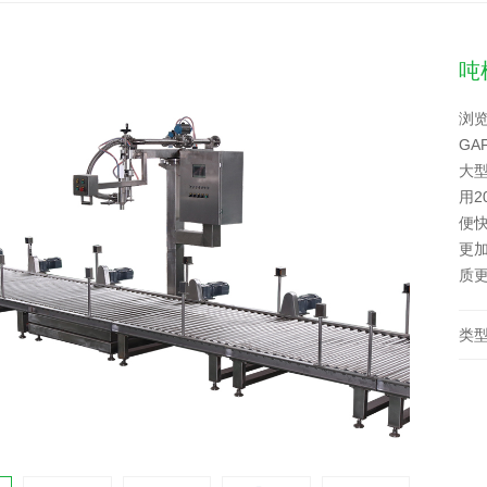
吨
浏览
GA
大
用2
便
更
质
类型