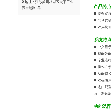
地址：江苏苏州相城区太平工业
产品特
园金瑞路3号
■
摆臂式灌
■
气动式
■
双层抗
系统特
■
中文显
■
智能效
■
专业灌
■
操作方便
■
功能切换
■
准确快
■
进口配置
面，确保设
功能选