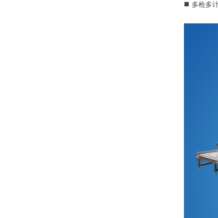
■
多枪多计量