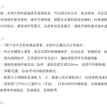
点：
枪，采用大型转盘轴承及直线轨道，可以绕立柱左右、前后移动，完全适用2
操作钮操作更加便利，操作方便快捷，搭配左右碟刹及前后侧刹，杜绝灌
侧冲式磅台，紧密保护荷重元，品质更加坚若磐石；灌枪手柄快捷式操作
点：
示：7英寸全中文彩色液晶屏幕，全程中文傻瓜式引导操作；
能：秤台无桶禁止灌装，差压式零时差撞桶保护，自动去皮、智能防呆、
枪：源自德国技术，五层密封件专业设计，确保灌装完毕无滴漏现象；
：灌枪快捷操作键启动 / 急停、灌装高度可调150mm，适用不同规格桶
：净重/毛重、自动/手动功能切换模式；
速：配置大小球阀组及灌枪,大、小、微量三段式灌装设计，杜绝来料流速
：原装西门子PLC/三菱PLC（可选）、日本OMRON继电器、法国施耐
备整体性能稳定、快速稳定、坚固耐用。
配：