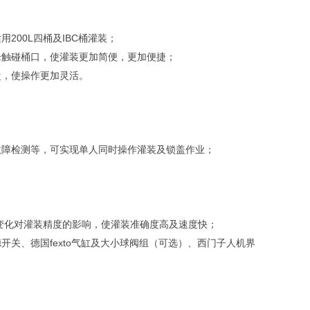
00L四桶及IBC桶灌装；
枪触碰桶口，使灌装更加简便，更加便捷；
盘，使操作更加灵活。
故障检测等，可实现单人同时操作灌装及锁盖作业；
；
变化对灌装精度的影响，使灌装准确度高及速度快；
德开关、德国fexto气缸及大小球阀组（可选）、西门子人机界