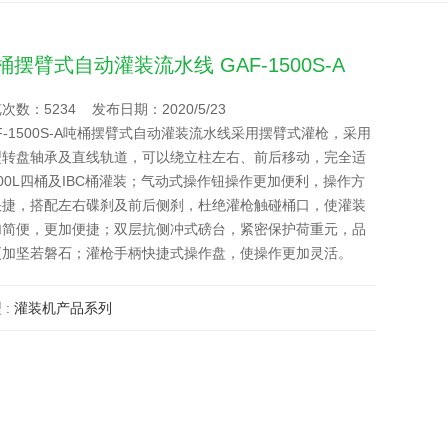
桶摆臂式自动灌装流水线 GAF-1500S-A
次数：5234 发布日期：2020/5/23
F-1500S-A吨桶摆臂式自动灌装流水线采用摆臂式灌枪，采用
型转盘轴承及直线轨道，可以绕立柱左右、前后移动，完全适
00L四桶及IBC桶灌装；气动式操作钮操作更加便利，操作方
快捷，搭配左右碟刹及前后侧刹，杜绝灌枪触碰桶口，使灌装
加简便，更加便捷；双层抗侧冲式磅台，紧密保护荷重元，品
更加坚若磐石；灌枪手柄快捷式操作盘，使操作更加灵活。
 :
灌装机产品系列