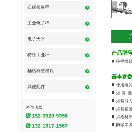
在线检重秤
+
工业电子秤
+
电子天平
+
产品型
特殊工业秤
+
■
吨桶摆臂
桶槽称重模块
+
基本参
■
使用电源：
其他配件
+
■
灌 装 量
■
灌装能力：
咨询热线
■
灌装精度：≤
152-0620-9356
■
灌枪材质：
■
防爆等级：
132-1817-1567