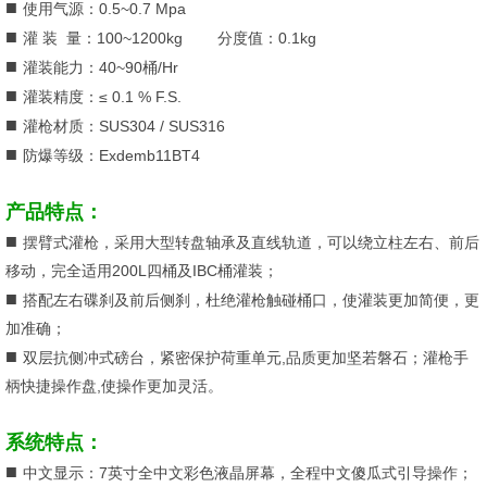
■
使用气源：0.5~0.7 Mpa
■
灌 装 量：100~1200kg 分度值：0.1kg
■
灌装能力：40~90桶/Hr
■
灌装精度：≤ 0.1 % F.S.
■
灌枪材质：SUS304 / SUS316
■
防爆等级：Exdemb11BT4
产品特点：
■
摆臂式灌枪，采用大型转盘轴承及直线轨道，可以绕立柱左右、前后
移动，完全适用200L四桶及IBC桶灌装；
■
搭配左右碟刹及前后侧刹，杜绝灌枪触碰桶口，使灌装更加简便，更
加准确；
■
双层抗侧冲式磅台，紧密保护荷重单元,品质更加坚若磐石；灌枪手
柄快捷操作盘,使操作更加灵活。
系统特点：
■
中文显示：7英寸全中文彩色液晶屏幕，全程中文傻瓜式引导操作；