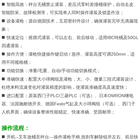
■
智能高效：秤台无桶禁止灌装，差压式零时差撞桶保护，自动去皮、
智能防呆、故障检测等，可实现单人同时操作灌装及锁盖作业；
■
设备灌枪：源自德国技术，五层密封件设计，确保灌装完毕无滴漏现
象；
■
快速定位：摇摆式灌装，可以左右、前后移动，适用IBC吨桶及50GL
四通灌装；
■
操作方便：灌枪快捷操作键启动 / 急停、灌装高度可调250mm，适
用不同规格桶；
■
功能切换：净重/毛重、自动/手动功能切换模式；
■
准确快速：配置大小球阀组及灌枪，大、小、微量三段式灌装设计，
杜绝来料流速变化对灌装精度的影响，使灌装准确度高及速度快；
■
进口配置：原装西门子PLC/三菱PLC（可选）、日本OMRON继电
器、法国施耐德开关、德国Festo气缸及大小球阀组（可选）、西门子
人机界面，确保设备整体性能稳定、快速准确、坚固耐用；
操作流程：
■
开机--叉车放桶至秤台---操作灌枪手柄,按刹车解除钮并左右、前后快