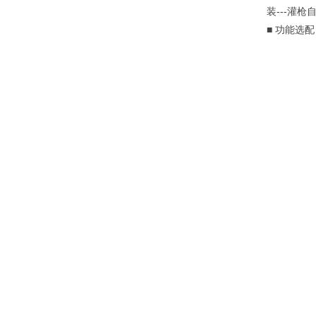
装---灌枪
■
功能选配：