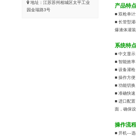
地址：江苏苏州相城区太平工业
产品特
园金瑞路3号
■
双枪单计
■
长管型灌
爆液体灌装
系统特
■
中文显示
■
智能效率
■
设备灌枪
■
操作方便
■
功能切换
■
准确快速
■
进口配置
面，确保设
操作流
■
开机---