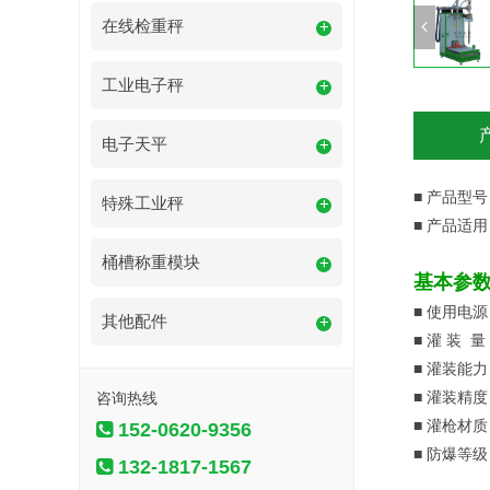
在线检重秤
+
工业电子秤
+
电子天平
+
■
产品型号：
特殊工业秤
+
■
产品适用
桶槽称重模块
+
基本参
■
使用电源：
其他配件
+
■
灌 装 量
■
灌装能力：
■
灌装精度：≤
咨询热线
■
灌枪材质：S
152-0620-9356
■
防爆等级：
132-1817-1567