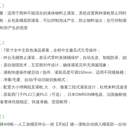
点：
量：适用于两种不能混合的液体物料之灌装，系统设置两种灌枪禁止同时
枪：从包装桶底部灌装，可以抑制泡沫产生，防止物料溢出；也可抑制灌
时所产生的危害
点：
：7英寸全中文彩色液晶屏幕，全程中文傻瓜式引导操作；
：秤台无桶禁止灌装，差压式零时差撞桶保护，自动去皮、智能防呆、故
：源自德国技术，五层密封件设计，确保灌装完毕无滴漏现象；
：灌枪快捷操作键启动 / 急停、灌装高度可调150mm，适用不同规格桶
：净重/毛重、自动/手动功能切换模式；
：配置大小球阀组及灌枪,大、小、微量三段式灌装设计，杜绝来料流速
：原装西门子PLC/三菱PLC（可选）、日本OMRON继电器、法国施耐
备整体性能稳定、快速准确、坚固耐用；
程：
选择A/B枪---人工放桶至秤台---按【开始】键---灌枪自动插入桶底部--