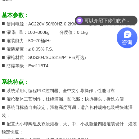
基本参数：
可以介绍下你们的产品么？
■
使用电源：AC220V 50/60HZ 0.2KW 使用气源：0.5~0.7 Mpa
■
灌 装 量：100~300kg 分度值：0.1kg
■
灌装能力：50~70桶/Hr
■
灌装精度：≤ 0.05% F.S.
■
灌枪材质：SUS304/SUS316/PTFE(可选)
■
防爆等级：Exd11BT4
系统特点：
■
系统采用可编程PLC控制器、全中文引导操作，性能可靠；
■
灌枪整体工艺制作，杜绝滴漏、防飞溅；快拆接头，拆洗方便；
■
系统目标值自由设定，灌枪高度可调，适合各种规格包装桶快速灌
装；
■
配置大小球阀组及双段灌枪，大、中、小及微量四段灌装设计，灌装
稳定快速；