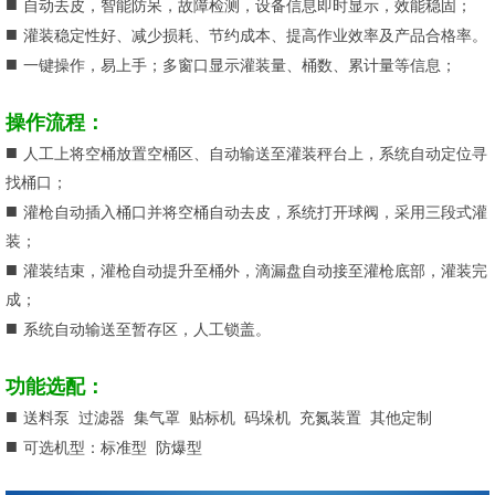
■
自动去皮，智能防呆，故障检测，设备信息即时显示，效能稳固；
■
灌装稳定性好、减少损耗、节约成本、提高作业效率及产品合格率。
■
一键操作，易上手；多窗口显示灌装量、桶数、累计量等信息；
操作流程：
■
人工上将空桶放置空桶区、自动输送至灌装秤台上，系统自动定位寻
找桶口；
■
灌枪自动插入桶口并将空桶自动去皮，系统打开球阀，采用三段式灌
装；
■
灌装结束，灌枪自动提升至桶外，滴漏盘自动接至灌枪底部，灌装完
成；
■
系统自动输送至暂存区，人工锁盖。
功能选配：
■
送料泵 过滤器 集气罩 贴标机 码垛机 充氮装置 其他定制
■
可选机型：标准型 防爆型