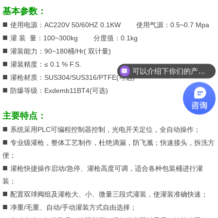
基本参数：
■
使用电源：AC220V 50/60HZ 0.1KW 使用气源：0.5~0.7 Mpa
■
灌 装 量：100~300kg 分度值：0.1kg
■
灌装能力：90~180桶/Hr( 双计量)
■
灌装精度：≤ 0.1 % F.S.
可以介绍下你们的产品么？
■
灌枪材质：SUS304/SUS316/PTFE(可选)
■
防爆等级：Exdemb11BT4(可选)
主要特点：
■
系统采用PLC可编程控制器控制，光电开关定位，全自动操作；
■
专业级灌枪，整体工艺制作，杜绝滴漏，防飞溅；快速接头，拆洗方
便；
■
灌枪快捷操作启动/急停、灌枪高度可调，适合各种包装桶进行灌
装；
■
配置双球阀组及灌枪大、小、微量三段式灌装，使灌装准确快速；
■
净重/毛重、自动/手动灌装方式自由选择；