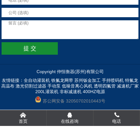
Copyright 仲恒衡器(苏州)有限公司
友情链接：
全自动灌装机
铁氟龙网带
苏州钣金加工
手持喷码机
特氟龙
高温布
激光切割过滤器
手动泵
低噪音离心风机
透明四氟管
减速机厂家
200L灌装机
非标减速机
400HZ电源
苏公网安备 32050702010443号
首页
在线咨询
电话